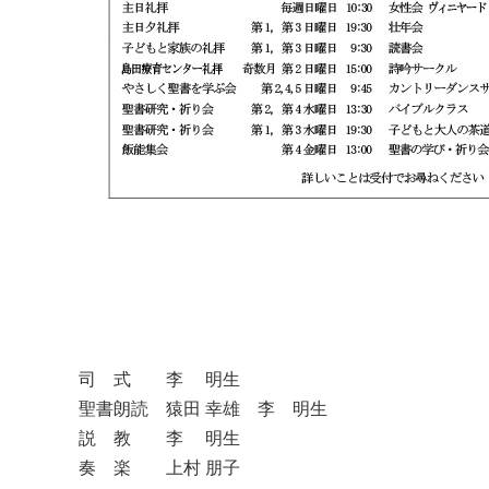
司 式 李 明生
聖書朗読 猿田 幸雄 李 明生
説 教 李 明生
奏 楽 上村 朋子