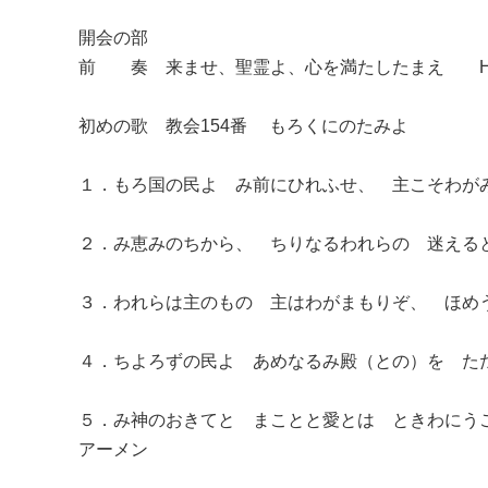
開会の部
前 奏 来ませ、聖霊よ、心を満たしたまえ H. Gr
初めの歌 教会154番 もろくにのたみよ
１．もろ国の民よ み前にひれふせ、 主こそわが
２．み恵みのちから、 ちりなるわれらの 迷える
３．われらは主のもの 主はわがまもりぞ、 ほめ
４．ちよろずの民よ あめなるみ殿（との）を た
５．み神のおきてと まことと愛とは ときわにう
アーメン