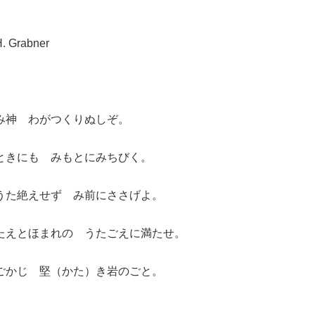
abner
み神 わがつくりぬしぞ。
ときにも みもとにみちびく。
うた絶えせず み前にささげよ。
たえとほまれの うたごえに満たせ。
ごかじ 堅（かた）き岩のごと。