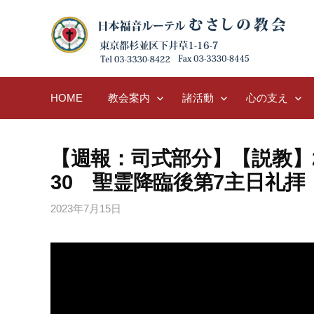
Skip
to
content
HOME
教会案内
諸活動
心の支え
【週報：司式部分】【説教】20
30 聖霊降臨後第7主日礼拝
2023年7月15日