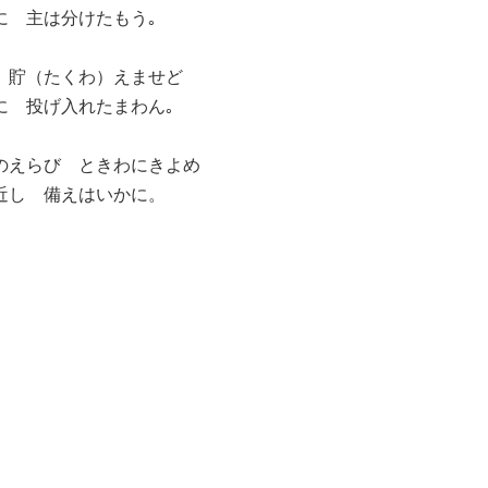
に 主は分けたもう｡
 貯（たくわ）えませど
に 投げ入れたまわん｡
のえらび ときわにきよめ
近し 備えはいかに。