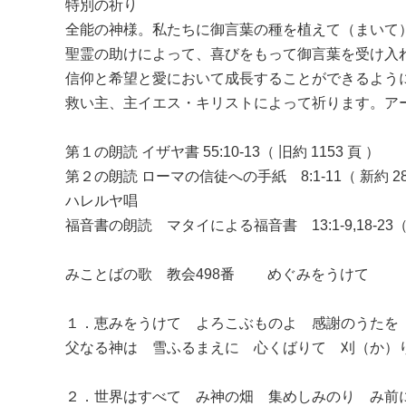
特別の祈り
全能の神様。私たちに御言葉の種を植えて（まいて
聖霊の助けによって、喜びをもって御言葉を受け入
信仰と希望と愛において成長することができるよう
救い主、主イエス・キリストによって祈ります。ア
第１の朗読 イザヤ書 55:10-13（ 旧約 1153 頁 ）
第２の朗読 ローマの信徒への手紙 8:1-11（ 新約 28
ハレルヤ唱
福音書の朗読 マタイによる福音書 13:1-9,18-23（ 
みことばの歌 教会498番 めぐみをうけて
１．恵みをうけて よろこぶものよ 感謝のうたを
父なる神は 雪ふるまえに 心くばりて 刈（か）
２．世界はすべて み神の畑 集めしみのり み前