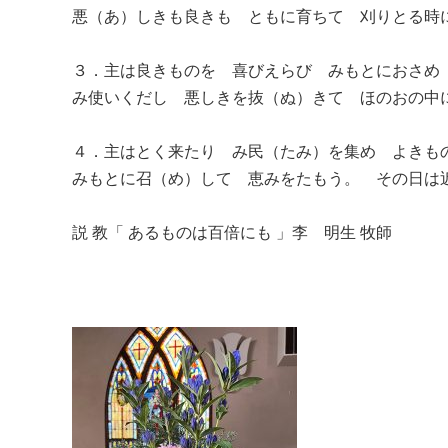
悪（あ）しきも良きも ともに育ちて 刈りとる時
３．主は良きものを 喜びえらび みもとにおさめ
み使いくだし 悪しきを抜（ぬ）きて ほのおの中
４．主はとく来たり み民（たみ）を集め よきも
みもとに召（め）して 恵みをたもう。 その日は
説 教「 あるものは百倍にも 」李 明生 牧師