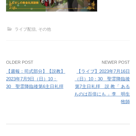
ライブ配信
,
その他
Post
OLDER POST
NEWER POST
【週報：司式部分】【説教】
【ライブ】2023年7月16日
navigation
2023年7月9日（日）10：
（日）10：30 聖霊降臨後
30 聖霊降臨後第6主日礼拝
第7主日礼拝 説 教「 ある
ものは百倍にも 」李 明生
牧師