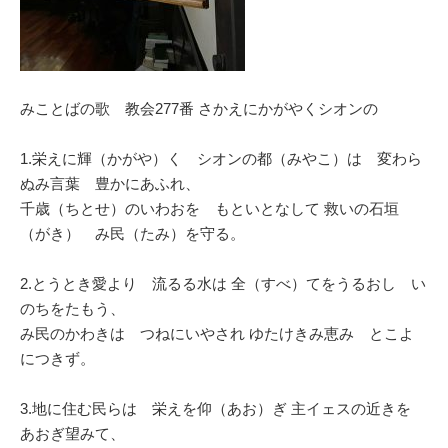
みことばの歌 教会277番 さかえにかがやくシオンの
1.栄えに輝（かがや）く シオンの都（みやこ）は 変わら
ぬみ言葉 豊かにあふれ、
千歳（ちとせ）のいわおを もといとなして 救いの石垣
（がき） み民（たみ）を守る。
2.とうとき愛より 流るる水は 全（すべ）てをうるおし い
のちをたもう、
み民のかわきは つねにいやされ ゆたけきみ恵み とこよ
につきず。
3.地に住む民らは 栄えを仰（あお）ぎ 主イェスの近きを
あおぎ望みて、