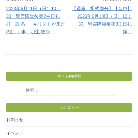
Post
2023年6月11日（日）10：
【週報：司式部分】【音声】
navigation
30 聖霊降臨後第2主日礼
2023年6月18日（日）10：
拝 説 教 「 キリストが来た
30 聖霊降臨後第3主日礼
のは 」李 明生 牧師
拝
サイト内検索
検
索:
カテゴリー
お知らせ
イベント