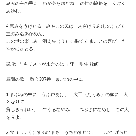
恵みの主の手に わが身をゆだね この世の旅路を 安けく
あゆむ。
4.恵みをうけたる みやこの民は あざけり忍(しの）びて
主のみ名あがめん、
この世の楽しみ 消え失（う）せ果てて まことの喜び さ
やかにさとる。
説 教 「 キリストが来たのは 」李 明生 牧師
感謝の歌 教会307番 まぶねの中に
1.まぶねの中に うぶ声あげ、 大工（たくみ）の家に 人
となりて
貧しきうれい、 生くるなやみ、 つぶさになめし この人
を見よ｡
2.食（しょく）するひまも うちわすれて、 しいたげられ