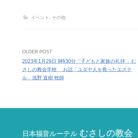
イベント
,
その他
Post
OLDER POST
2023年1月29日 9時30分「子どもと家族の礼拝 」む
navigation
さしの教会学校 お話「ユダヤ人を救ったエステ
ル」浅野 直樹 牧師
むさしの教会
日本福音ルーテル