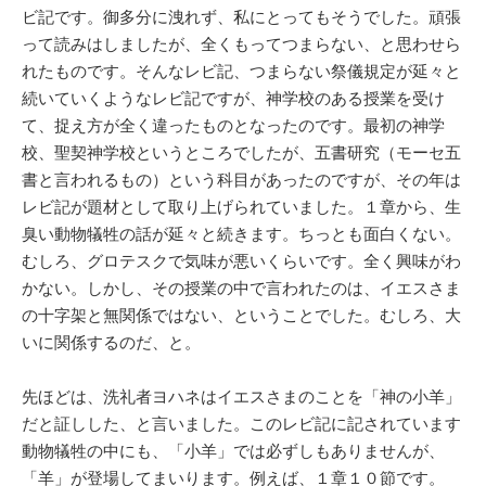
ビ記です。御多分に洩れず、私にとってもそうでした。頑張
って読みはしましたが、全くもってつまらない、と思わせら
れたものです。そんなレビ記、つまらない祭儀規定が延々と
続いていくようなレビ記ですが、神学校のある授業を受け
て、捉え方が全く違ったものとなったのです。最初の神学
校、聖契神学校というところでしたが、五書研究（モーセ五
書と言われるもの）という科目があったのですが、その年は
レビ記が題材として取り上げられていました。１章から、生
臭い動物犠牲の話が延々と続きます。ちっとも面白くない。
むしろ、グロテスクで気味が悪いくらいです。全く興味がわ
かない。しかし、その授業の中で言われたのは、イエスさま
の十字架と無関係ではない、ということでした。むしろ、大
いに関係するのだ、と。
先ほどは、洗礼者ヨハネはイエスさまのことを「神の小羊」
だと証しした、と言いました。このレビ記に記されています
動物犠牲の中にも、「小羊」では必ずしもありませんが、
「羊」が登場してまいります。例えば、１章１０節です。