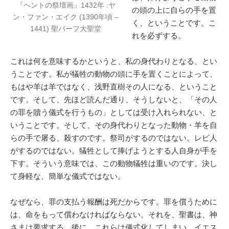
『ヘントの祭壇画』1432年 :ヤ
の頭の上に自らの手を置
ン・ファン・エイク (1390年頃 –
く、ということです。こ
1441) 聖バーフ大聖堂
れを必ずする。
これは何を意味するかというと、私の身代わりとなる、とい
うことです。私が犠牲の動物の頭に手を置くことによって、
もはや羊は羊ではなく、浅野直樹その人になる、ということ
です。そして、先ほど読んだ通り、そうしないと、「その人
の罪を贖う儀式を行うもの」としては受け入れられない、と
いうことです。そして、その身代わりとなった動物・羊を自
らの手で屠る、殺すのです。祭司がするのではない。レビ人
がするのではない。犠牲として捧げようとする人自身が手を
下す。そういう意味では、この動物犠牲は重いのです。決し
て身軽な、簡単な儀式ではない。
なぜなら、罪の支払う報酬は死だからです。罪を償うために
は、命をもって償わなければならない。それを、聖書は、神
さまは要求する。後に、これらは儀式化してしまい、イエス