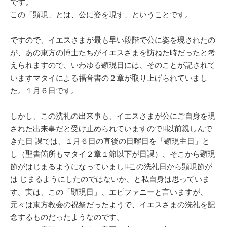
です。
この「顕現」とは、公に姿を現す、ということです。
ですので、イエスさまが最も早い段階で公に姿を現されたの
が、あの東方の博士たちがイエスさまを訪ねた時だったと考
えられますので、いわゆる顕現日には、そのことが記されて
いますマタイによる福音書の２章が取り上げられていまし
た。１月６日です。
しかし、この洗礼の出来事も、イエスさまが公にご自身を現
された出来事だと受け止められていますので、̶̶以前親しんで
きた日 課では、１月６日の直後の日曜日を「顕現主日」と
し（聖書箇所もマタイ２章１節以下が日課）、そこから顕現
節がはじまるようになっていました̶̶この洗礼日から顕現節が
は じまるようにしたのではないか、と私自身は思っていま
す。実は、この「顕現日」、エピファニーと言いますが、
元々は東方教会の祝祭だったようで、イエスさまの洗礼を記
念するものだったようなのです。