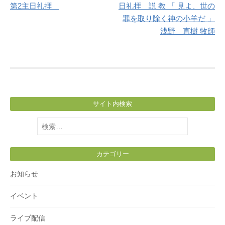
第2主日礼拝
日礼拝 説 教 「 見よ、世の
罪を取り除く神の小羊だ 」
浅野 直樹 牧師
サイト内検索
検
索:
カテゴリー
お知らせ
イベント
ライブ配信