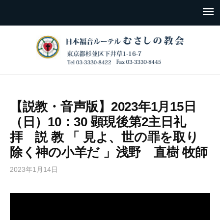
【説教・音声版】2023年1月15日
（日）10：30 顕現後第2主日礼
拝 説 教 「 見よ、世の罪を取り
除く神の小羊だ 」浅野 直樹 牧師
2023年1月14日