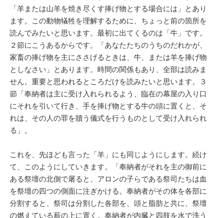
「羊または山羊を焼き尽くす捧げ物とする場合には」とあり
ます。この動物犠牲を理解するために、ちょっと前の箇所を
読んでみたいと思います。最初に出てくるのは「牛」です。
２節にこうあるからです。「あなたたちのうちのだれかが、
家畜の捧げ物を主にささげるときは、牛、または羊を捧げ物
としなさい」とあります。時間の関係もあり、全部は読みま
せん。重要と思われるところだけを読みたいと思います。３
節「奉納者は主に受け入れられるよう、臨在の幕屋の入り口
にそれを引いて行き、手を捧げ物とする牛の頭に置くと、そ
れは、その人の罪を贖う儀式を行うものとして受け入れられ
る」。
これを、先ほども言った「羊」にも同じようにします。続け
て、このようにしていきます。「奉納者がそれを主の御前に
ある祭壇の北側で屠ると、アロンの子らである祭司たちは血
を祭壇の四つの側面に注ぎかける。奉納者がその体を各部に
分割すると、祭司は分割した各部を、頭と脂肪と共に、祭壇
の燃えている薪の上に置く。奉納者が内臓と四肢を水で洗う