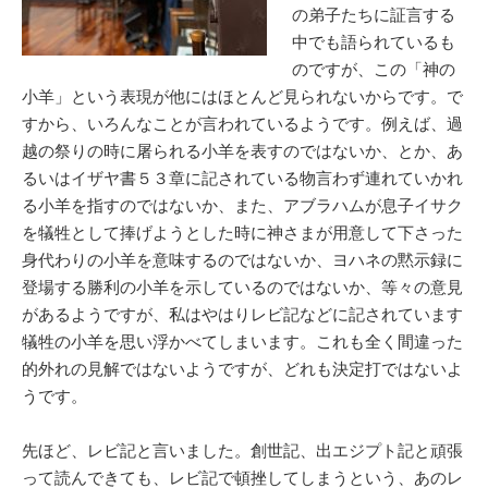
の弟子たちに証言する
中でも語られているも
のですが、この「神の
小羊」という表現が他にはほとんど見られないからです。で
すから、いろんなことが言われているようです。例えば、過
越の祭りの時に屠られる小羊を表すのではないか、とか、あ
るいはイザヤ書５３章に記されている物言わず連れていかれ
る小羊を指すのではないか、また、アブラハムが息子イサク
を犠牲として捧げようとした時に神さまが用意して下さった
身代わりの小羊を意味するのではないか、ヨハネの黙示録に
登場する勝利の小羊を示しているのではないか、等々の意見
があるようですが、私はやはりレビ記などに記されています
犠牲の小羊を思い浮かべてしまいます。これも全く間違った
的外れの見解ではないようですが、どれも決定打ではないよ
うです。
先ほど、レビ記と言いました。創世記、出エジプト記と頑張
って読んできても、レビ記で頓挫してしまうという、あのレ