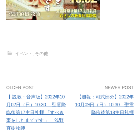
イベント
,
その他
Post
OLDER POST
NEWER POST
【 説教・音声版】2022年10
【週報：司式部分】2022年
navigation
月02日（日）10:30 聖霊降
10月09日（日）10:30 聖霊
臨後第17主日礼拝 「すべき
降臨後第18主日礼拝
事をしたまでです 」 浅野
直樹牧師