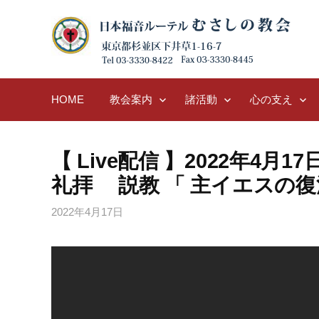
Skip
to
content
HOME
教会案内
諸活動
心の支え
【 Live配信 】2022年4月
礼拝 説教 「 主イエスの復
2022年4月17日