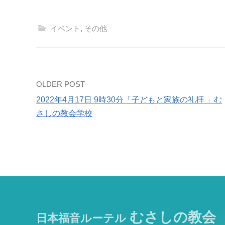
イベント
,
その他
Post
OLDER POST
2022年4月17日 9時30分「子どもと家族の礼拝 」む
navigation
さしの教会学校
むさしの教会
日本福音ルーテル