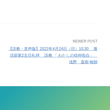
NEWER POST
【説教・音声版】2022年4月24日（日）10:30 復
活節第2主日礼拝 説教 「 わたしの信仰告白」
浅野 直樹 牧師