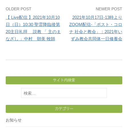
OLDER POST
NEWER POST
Post
【 Live配信 】2021年10月10
2021年10月17日-13時より
navigation
日（日）10:30 聖霊降臨後第
ZOOM配信-「ポスト・コロ
20主日礼拝 説教 「 主のま
ナ 社会と教会」：2021年い
なざし 」中村 朝美 牧師
ずみ教会共同体一日修養会
サイト内検索
検
索:
カテゴリー
お知らせ