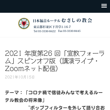
2021 年度第26 回「宣教フォーラ
ム」スピンオフ版（講演ライブ・
Zoomネット配信）
2021年10月15日
テーマ：「コロナ禍で信徒みんなで考えるルー
テル教会の将来像」
~ポップフィルターを外して語り合お