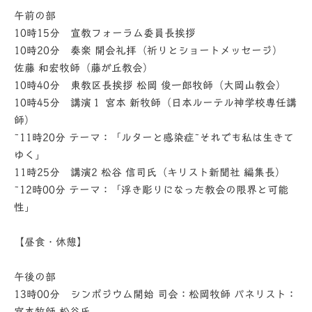
午前の部
10時15分 宣教フォーラム委員⻑挨拶
10時20分 奏楽 開会礼拝（祈りとショートメッセージ）
佐藤 和宏牧師（藤が丘教会）
10時40分 東教区⻑挨拶 松岡 俊⼀郎牧師（⼤岡⼭教会）
10時45分 講演１ 宮本 新牧師（⽇本ルーテル神学校専任講
師）
~11時20分 テーマ：「ルターと感染症~それでも私は⽣きて
ゆく」
11時25分 講演2 松⾕ 信司⽒（キリスト新聞社 編集⻑）
~12時00分 テーマ：「浮き彫りになった教会の限界と可能
性」
【昼⾷・休憩】
午後の部
13時00分 シンポジウム開始 司会：松岡牧師 パネリスト：
宮本牧師 松⾕⽒