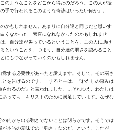
、このようなことをどこから得たのだろう。この人が授
その手で行われるこのような奇跡はいったい何か」。
たのかもしれません。あまりに自分達と同じだと思いす
面白くなかった、素直になれなかったのかもしれませ
れは、自分達が劣っているということを、この人に助け
あるということを、つまり、自分達の弱さを認めること
ことにもつながっていくのかもしれません。
自覚する必要性があったと訴えます。そして、その弱さ
ことを告げるのです。「すると主は、『わたしの恵みは
揮されるのだ』と言われました。…それゆえ、わたしは
にあっても、キリストのために満足しています。なぜな
分の内から出る強さでないことは明らかです。そうでは
場が本当の意味での「強さ」なのだ、という。これが、