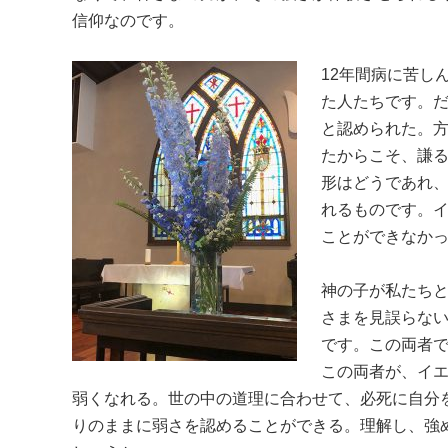
信仰なのです。
12年間病に苦し
た人たちです。
と認められた。
たからこそ、謙
形はどうであれ
れるものです。
ことができなか
神の子が私たち
さまを見誤らな
です。この両者
この両者が、イ
弱くなれる。世の中の道理に合わせて、必死に自分
りのままに弱さを認めることができる。理解し、強