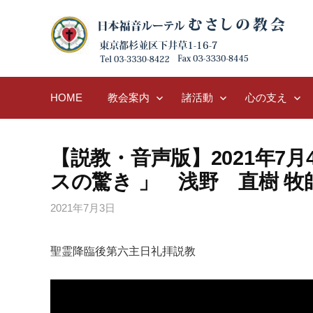
Skip
to
content
HOME
教会案内
諸活動
心の支え
【説教・音声版】2021年7月4日
スの驚き 」 浅野 直樹 牧
2021年7月3日
聖霊降臨後第六主日礼拝説教