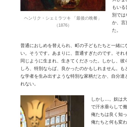
もいる
別では
ヘンリク・シェミラツキ 「最後の晩餐」
か、言
（1876）
た。
普通におしめを替えられ、町の子どもたちと一緒に
い。そうです。あまりに、普通すぎたのです。それ
同じように生まれ、生きてくださった。しかし、彼
しろ、特別ならば、良かったのかもしれません。も
な学者を生み出すような特別な家柄だとか、自分達
れない。
しかし…。奴は
で汗水垂らして
俺たちは良く知
俺たちと何も変