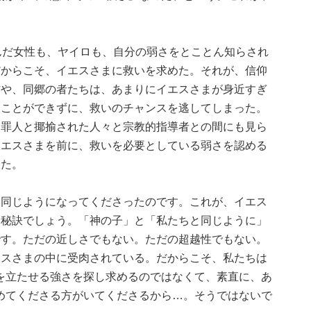
んだ女性も、ヤイロも、自分の弱さをとことん知らされ
だからこそ、イエスさまに救いを求めた。それが、信仰
方や、同郷の者たちは、あまりにイエスさまが身近すぎ
ることができずに、救いのチャンスを逃してしまった。
、罪人と揶揄された人々と宗教的指導者との間にも見ら
イエスさまを前に、救いを必要としている弱さを認める
った。
と同じようになってくださったのです。これが、イエス
い秘訣でしょう。「神の子」と「私たちと同じように」
です。ただの近しさでもない。ただの超越性でもない。
エスさまの中に受肉されている。だからこそ、私たちは
を立たせる強さを探し求めるのではなくて、素直に、あ
めてくださる方がいてくださるから…。そうではないで