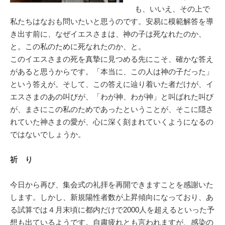
も、いいえ、その上で
私たちはなおも問いたいと思うのです。安易に模範解答を導
き出す前に、なぜイエスさまは、神の子は死なれたのか、
と。この私のために死なれたのか、と。
このイエスさまの死を真摯に見つめる先にこそ、確かな答え
があると思うからです。「本当に、この人は神の子だった」
という答えが。そして、この答えに辿り着いた者だけが、イ
エスさまのあの叫びが、「わが神、わが神」と叫ばれた叫び
が、まさにこの私のためであったということが、そこに隠さ
れていた神さまの愛が、心に深く刻まれていくようになるの
ではないでしょうか。
祈 り
今日から再び、集会式の礼拝を再開できますことを感謝いた
します。しかし、新規陽性者数が上昇傾向になっており、あ
る試算では４月末頃に都内だけで2000人を超えるといった予
想も出ているようです。自粛疲れとも言われますが、感染の