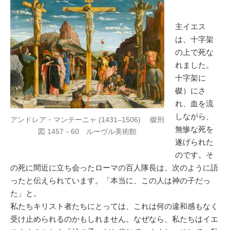
主イエス
は、十字架
の上で死な
れました。
十字架に
磔）にさ
れ、血を流
しながら、
アンドレア・マンテーニャ (1431–1506) 磔刑
無惨な死を
図 1457－60 ルーヴル美術館
遂げられた
のです。そ
の死に間近に立ち会ったローマの百人隊長は、次のように語
ったと伝えられています。「本当に、この人は神の子だっ
た」と。
私たちキリスト者たちにとっては、これは何の違和感もなく
受け止められるのかもしれません。なぜなら、私たちはイエ