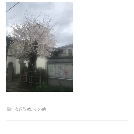
次週説教
,
その他