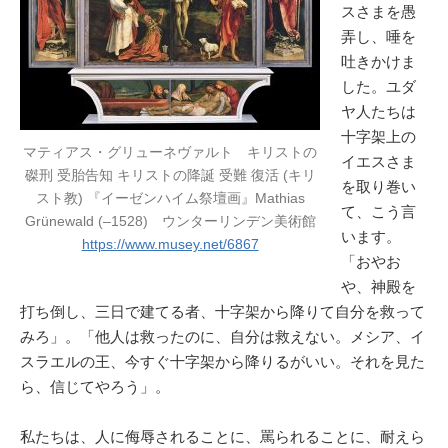
スさまを愚
弄し、唾を
吐きかけま
した。ユダ
ヤ人たちは
十字架上の
マティアス・グリューネヴァルト キリストの
イエスさま
磔刑 受胎告知 キリストの降誕 受難 復活 (キリ
を取り巻い
スト教) 『イーゼンハイム祭壇画』Mathias
て、こう言
Grünewald (–1528) ウンターリンデン美術館
います。
https://www.musey.net/6867
「おやお
や、神殿を
打ち倒し、三日で建てる者、十字架から降りて自分を救って
みろ」。「他人は救ったのに、自分は救えない。メシア、イ
スラエルの王、今すぐ十字架から降りるがいい。それを見た
ら、信じてやろう」。
私たちは、人に侮辱されることに、罵られることに、耐えら