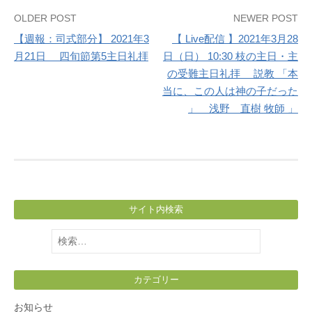
Post
OLDER POST
NEWER POST
【週報：司式部分】 2021年3
【 Live配信 】2021年3月28
navigation
月21日 四旬節第5主日礼拝
日（日） 10:30 枝の主日・主
の受難主日礼拝 説教 「本
当に、この人は神の子だった
」 浅野 直樹 牧師 」
サイト内検索
検
索:
カテゴリー
お知らせ