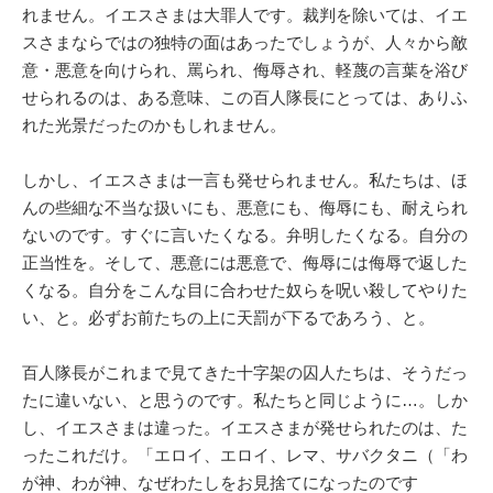
れません。イエスさまは大罪人です。裁判を除いては、イエ
スさまならではの独特の面はあったでしょうが、人々から敵
意・悪意を向けられ、罵られ、侮辱され、軽蔑の言葉を浴び
せられるのは、ある意味、この百人隊長にとっては、ありふ
れた光景だったのかもしれません。
しかし、イエスさまは一言も発せられません。私たちは、ほ
んの些細な不当な扱いにも、悪意にも、侮辱にも、耐えられ
ないのです。すぐに言いたくなる。弁明したくなる。自分の
正当性を。そして、悪意には悪意で、侮辱には侮辱で返した
くなる。自分をこんな目に合わせた奴らを呪い殺してやりた
い、と。必ずお前たちの上に天罰が下るであろう、と。
百人隊長がこれまで見てきた十字架の囚人たちは、そうだっ
たに違いない、と思うのです。私たちと同じように…。しか
し、イエスさまは違った。イエスさまが発せられたのは、た
ったこれだけ。「エロイ、エロイ、レマ、サバクタニ（「わ
が神、わが神、なぜわたしをお見捨てになったのです