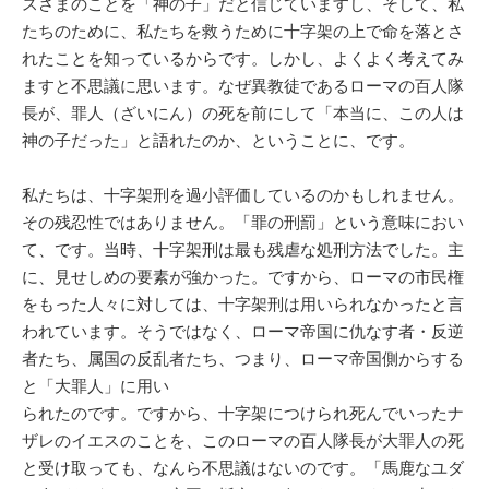
スさまのことを「神の子」だと信じていますし、そして、私
たちのために、私たちを救うために十字架の上で命を落とさ
れたことを知っているからです。しかし、よくよく考えてみ
ますと不思議に思います。なぜ異教徒であるローマの百人隊
長が、罪人（ざいにん）の死を前にして「本当に、この人は
神の子だった」と語れたのか、ということに、です。
私たちは、十字架刑を過小評価しているのかもしれません。
その残忍性ではありません。「罪の刑罰」という意味におい
て、です。当時、十字架刑は最も残虐な処刑方法でした。主
に、見せしめの要素が強かった。ですから、ローマの市民権
をもった人々に対しては、十字架刑は用いられなかったと言
われています。そうではなく、ローマ帝国に仇なす者・反逆
者たち、属国の反乱者たち、つまり、ローマ帝国側からする
と「大罪人」に用い
られたのです。ですから、十字架につけられ死んでいったナ
ザレのイエスのことを、このローマの百人隊長が大罪人の死
と受け取っても、なんら不思議はないのです。「馬鹿なユダ