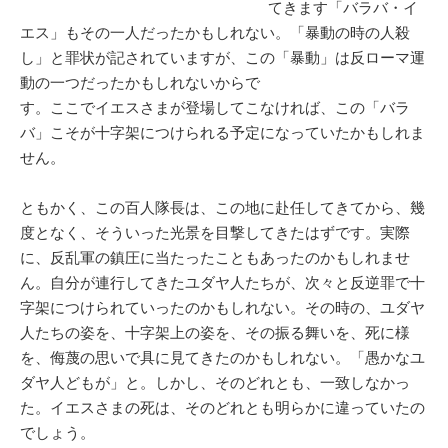
てきます「バラバ・イ
エス」もその一人だったかもしれない。「暴動の時の人殺
し」と罪状が記されていますが、この「暴動」は反ローマ運
動の一つだったかもしれないからで
す。ここでイエスさまが登場してこなければ、この「バラ
バ」こそが十字架につけられる予定になっていたかもしれま
せん。
ともかく、この百人隊長は、この地に赴任してきてから、幾
度となく、そういった光景を目撃してきたはずです。実際
に、反乱軍の鎮圧に当たったこともあったのかもしれませ
ん。自分が連行してきたユダヤ人たちが、次々と反逆罪で十
字架につけられていったのかもしれない。その時の、ユダヤ
人たちの姿を、十字架上の姿を、その振る舞いを、死に様
を、侮蔑の思いで具に見てきたのかもしれない。「愚かなユ
ダヤ人どもが」と。しかし、そのどれとも、一致しなかっ
た。イエスさまの死は、そのどれとも明らかに違っていたの
でしょう。