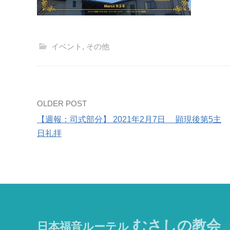
イベント
,
その他
Post
OLDER POST
【週報：司式部分】 2021年2月7日 顕現後第5主
navigation
日礼拝
むさしの教会
日本福音ルーテル