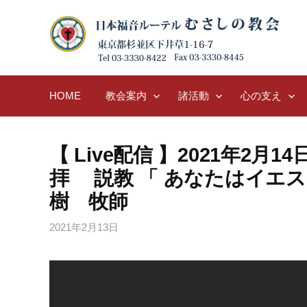
Skip
to
content
HOME
教会案内
諸活動
心の支え
【 Live配信 】2021年2月1
拝 説教 「 あなたはイエス
樹 牧師
2021年2月13日