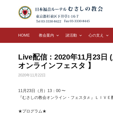
Skip
to
content
HOME
教会案内
諸活動
心の支え
Live配信：2020年11月23日
オンラインフェスタ 】
2020年11月22日
11月23日（月）13：00 〜
『むさしの教会オンライン・フェスタ♬』ＬＩＶＥ
★プログラム★