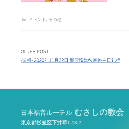
イベント
,
その他
Post
OLDER POST
-週報- 2020年11月22日 聖霊降臨後最終主日礼拝
navigation
むさしの教会
日本福音ルーテル
東京都杉並区下井草1-16-7