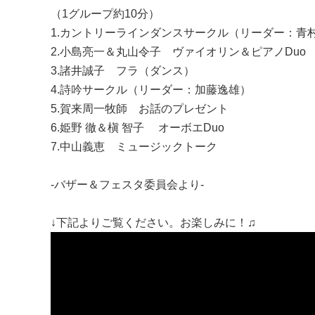
（1グループ約10分）
1.カントリーラインダンスサークル（リーダー：青
2.小島亮一＆丸山令子 ヴァイオリン＆ピアノDuo
3.諸井誠子 フラ（ダンス）
4.詩吟サークル（リーダー：加藤逸雄）
5.賀来周一牧師 お話のプレゼント
6.姫野 徹＆槇 智子 オーボエDuo
7.中山義恵 ミュージックトーク
-バザー＆フェスタ委員会より-
↓下記よりご覧ください。お楽しみに！♫