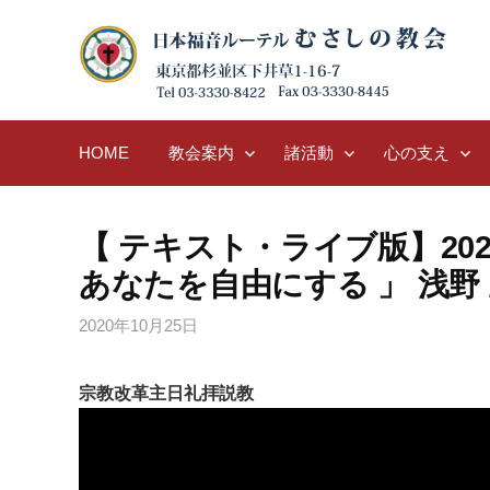
Skip
to
content
HOME
教会案内
諸活動
心の支え
【 テキスト・ライブ版】202
あなたを自由にする 」 浅野 
2020年10月25日
宗教改革主日礼拝説教