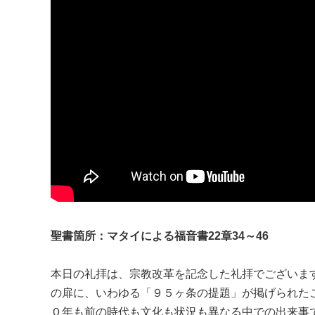
聖書箇所：マタイによる福音書22章34～46
本日の礼拝は、宗教改革を記念した礼拝でございま
の扉に、いわゆる「９５ヶ条の提題」が掲げられた
０年も前の時代も文化も状況も異なる中での出来事