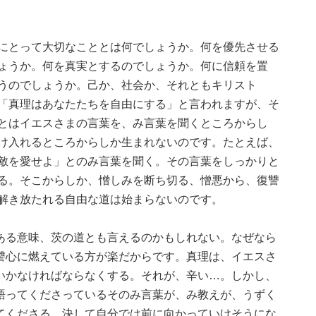
にとって大切なこと
とは何でしょうか。何を優先させる
ょうか。何を真実とするのでしょうか。何に信頼を置
うのでしょうか。己か、社会か、それともキリスト
「真理はあなたたちを自由にする」と言われますが、そ
とはイエスさまの言葉を、み言葉を聞くところからし
け入れるところからしか生まれないのです。たとえば、
敵を愛せよ」とのみ言葉を聞く。その言葉をしっかりと
る。そこからしか、憎しみを断ち切る、憎悪から、復讐
解き放たれる自由な道は始まらないのです。
ある意味、茨の道とも言えるのかもしれない。なぜなら
讐心に燃えている方が楽だからです。真理は、イエスさ
いかなければならなくする。それが、辛い…。しかし、
語ってくださっているそのみ言葉が、み教えが、うずく
てくださる。決して自分では前に向かっていけそうにな