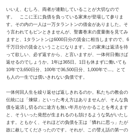
いいえ、むしろ、両者が連動していることが大切なので
す。 ここに王に負債を負っている家来が登場して参りま
す。その内の一人は一万タラントンの借金がありました。そ
う言われてもピンときませんが、聖書巻末の度量衡を見てみ
ますと、1タラントンは6000日分の賃金に相当しますので、6
千万日分の賃金ということになります。この家来は返済を待
って欲しい、必ず返すから、と言いますが、一体何日働けば
返せるのでしょうか。1年は365日。1日も休まずに働いても
10年で3,650日分、100年で36,500日分、1,000年で…。とて
も人の一生では償いきれない負債です。
一体何回人生を繰り返せば返しきれるのか。私たちの教会の
伝統には「煉獄」といった考え方はありませんが、そんな負
債を返済し切るのに途方も無い年月がかかることを考えます
と、そういった発想が生まれるのも頷けるような気がいたし
ます。ともかく、それほどの負債を王は「憐れに思っ」たが
故に赦してくださったのです。それが、この譬え話の第一の