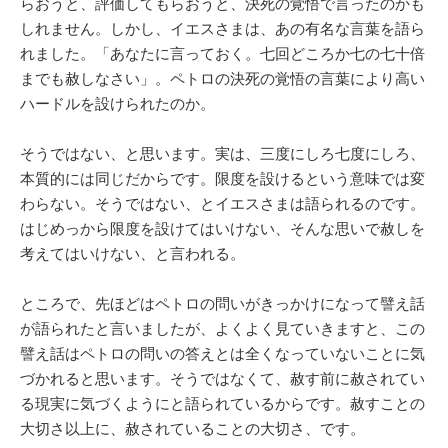
らおうと、評価してもらおうと、決死の覚悟で言ったのかも
しれません。しかし、イエスさまは、あの有名な言葉を語ら
れました。「あなたに言っておく。七回どころか七の七十倍
までも赦しなさい」。ペトロの決死の覚悟の言葉により高い
ハードルを設けられたのか。
そうではない、と思います。実は、三度にしろ七度にしろ、
本質的には同じだからです。限度を設けるという意味では変
わらない。そうではない、とイエスさまは語られるのです。
はじめっから限度を設けてはいけない、そんな思いで赦しを
考えてはいけない、と言われる。
ところで、先ほどはペトロの問いがきっかけになって譬え話
が語られたと言いましたが、よくよく見ていきますと、この
譬え話はペトロの問いの答えとは全くなっていないことに気
づかれると思います。そうではなくて、赦す前に赦されてい
る現実に気づくようにと語られているからです。赦すことの
大切さ以上に、赦されていることの大切さ、です。