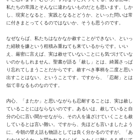
私たちの常識とそんなに違わないものだとも思います。しか
し、現実となると、実践となるとどうか、といった問いは常
に付きまとってくるのではないか、そうも思うのです。
なぜならば、私たちはなかなか赦すことができない、といっ
た経験を嫌という程積み重ねても来ているからです。いい
え、厳密に言えば、実は赦せていないことにも気づけていな
いのかもしれません。聖書が語る「赦し」とは、綺麗さっぱ
り忘れてしまうことだからです。赦すべき事柄を二度と思い
出すことはない、ということです。ですから、「忍耐」とは
似て非なるものなのです。
内心、「またか」と思いながらも忍耐することは、実は赦し
ていることにはならないのです。あるいは、赦していると自
分の心に言い聞かせながら、その人を遠ざけていくことも赦
しているとは言い難い。ですから、先ほども言いましたよう
に、今朝の譬え話も物語としては良く分かるのですが、「あ
なたはどうか」と問われるならば、とたんに難しさを感じて