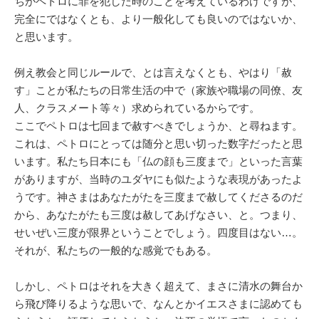
ちがペトロに罪を犯した時のことを考えているわけですが、
完全にではなくとも、より一般化しても良いのではないか、
と思います。
例え教会と同じルールで、とは言えなくとも、やはり「赦
す」ことが私たちの日常生活の中で（家族や職場の同僚、友
人、クラスメート等々）求められているからです。
ここでペトロは七回まで赦すべきでしょうか、と尋ねます。
これは、ペトロにとっては随分と思い切った数字だったと思
います。私たち日本にも「仏の顔も三度まで」といった言葉
がありますが、当時のユダヤにも似たような表現があったよ
うです。神さまはあなたがたを三度まで赦してくださるのだ
から、あなたがたも三度は赦してあげなさい、と。つまり、
せいぜい三度が限界ということでしょう。四度目はない…。
それが、私たちの一般的な感覚でもある。
しかし、ペトロはそれを大きく超えて、まさに清水の舞台か
ら飛び降りるような思いで、なんとかイエスさまに認めても