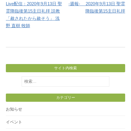
Live配信：2020年9月13日 聖
-週報- 2020年9月13日 聖霊
navigation
霊降臨後第15主日礼拝 説教
降臨後第15主日礼拝
「赦されたから赦そう」 浅
野 直樹 牧師
サイト内検索
検
索:
カテゴリー
お知らせ
イベント