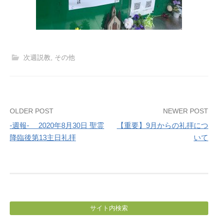
次週説教
,
その他
Post
OLDER POST
NEWER POST
-週報- 2020年8月30日 聖霊
【重要】9月からの礼拝につ
navigation
降臨後第13主日礼拝
いて
サイト内検索