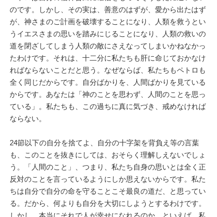
のです。しかし、その実は、善意のはずが、愛から出たはず
が、神さまのご計画を破壊することになり、人類を救うとい
うイエスさまの思いを踏みにじることになり、人類の救いの
道を閉ざしてしまう人類の敵にさえなってしまいかねなかっ
たわけです。それは、十二分に私たちも肝に命じておかなけ
ればならないことだと思う。なぜならば、私たちもペトロも
全く同じだからです。自分ばかりを、人間ばかりを見ている
からです。あなたは「神のことを思わず、人間のことを思っ
ている」。私たちも、この過ちに真に気づき、戒めなければ
ならない。
24節以下の自分を捨てよ、自分の十字架を背負え等の言葉
も、このことを抜きにしては、おそらく理解しえないでしょ
う。「人間のこと」、つまり、私たち自身の思いとは全く正
反対のことを言っているようにしか思えないからです。私た
ちは自分で自分の命を守ることこそ最良の道だ、と思ってい
る。だから、何よりも自分を大切にしようとするわけです。
しかし、本当にそれで人が幸せになれるのか、といえば、私