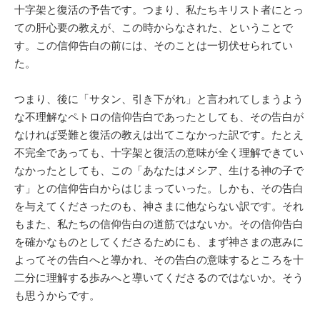
十字架と復活の予告です。つまり、私たちキリスト者にとっ
ての肝心要の教えが、この時からなされた、ということで
す。この信仰告白の前には、そのことは一切伏せられてい
た。
つまり、後に「サタン、引き下がれ」と言われてしまうよう
な不理解なペトロの信仰告白であったとしても、その告白が
なければ受難と復活の教えは出てこなかった訳です。たとえ
不完全であっても、十字架と復活の意味が全く理解できてい
なかったとしても、この「あなたはメシア、生ける神の子で
す」との信仰告白からはじまっていった。しかも、その告白
を与えてくださったのも、神さまに他ならない訳です。それ
もまた、私たちの信仰告白の道筋ではないか。その信仰告白
を確かなものとしてくださるためにも、まず神さまの恵みに
よってその告白へと導かれ、その告白の意味するところを十
二分に理解する歩みへと導いてくださるのではないか。そう
も思うからです。