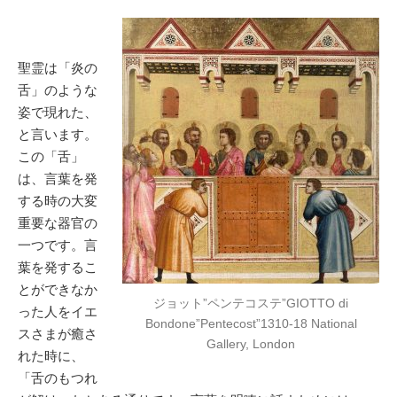
聖霊は「炎の
舌」のような
姿で現れた、
と言います。
この「舌」
は、言葉を発
する時の大変
重要な器官の
一つです。言
葉を発するこ
とができなか
ジョット”ペンテコステ”GIOTTO di
った人をイエ
Bondone”Pentecost”1310-18 National
スさまが癒さ
Gallery, London
れた時に、
「舌のもつれ