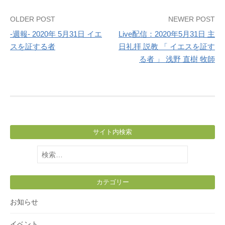
Post
OLDER POST
NEWER POST
-週報- 2020年 5月31日 イエ
Live配信：2020年5月31日 主
navigation
スを証する者
日礼拝 説教 「 イエスを証す
る者 」 浅野 直樹 牧師
サイト内検索
検
索:
カテゴリー
お知らせ
イベント