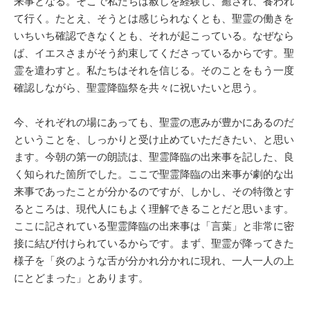
来事となる。そこで私たちは赦しを経験し、癒され、養われ
て行く。たとえ、そうとは感じられなくとも、聖霊の働きを
いちいち確認できなくとも、それが起こっている。なぜなら
ば、イエスさまがそう約束してくださっているからです。聖
霊を遣わすと。私たちはそれを信じる。そのことをもう一度
確認しながら、聖霊降臨祭を共々に祝いたいと思う。
今、それぞれの場にあっても、聖霊の恵みが豊かにあるのだ
ということを、しっかりと受け止めていただきたい、と思い
ます。今朝の第一の朗読は、聖霊降臨の出来事を記した、良
く知られた箇所でした。ここで聖霊降臨の出来事が劇的な出
来事であったことが分かるのですが、しかし、その特徴とす
るところは、現代人にもよく理解できることだと思います。
ここに記されている聖霊降臨の出来事は「言葉」と非常に密
接に結び付けられているからです。まず、聖霊が降ってきた
様子を「炎のような舌が分かれ分かれに現れ、一人一人の上
にとどまった」とあります。