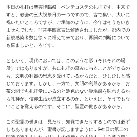
本日の礼拝は聖霊降臨祭・ペンテコステの礼拝です。本来で
すと、教会の三大祝祭日の一つですので、皆で集い、大いに
祝いたいところですが、ご承知のように、今年はそうもいき
ませんでした。非常事態宣言は解除されましたが、都内での
新規感染者数は徐々に増えて来ており、再開の判断について
も悩ましいところです。
ともかく、現代においては、このような形（それぞれの場
所）ではありますが、共に礼拝の恵みに与ることができるの
も、文明の利器の恩恵を受けているからだと、ひしひしと感
じております。しかし、一方で、文明の利器があるから、お
茶の間でも礼拝堂にいるのと遜色のない臨場感を味わえるか
ら礼拝が、信仰生活が成立するのか、といえば、そうでもな
いことを覚えるのです。そこに、聖霊の働きがあるから。
この聖霊の働きは、見たり、知覚できたりするものでは必ず
しもありませんが、聖書が記しますように…、̶̶本日の第二の
朗読で読みましたコリントの信徒への手紙１ １２章３節に