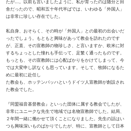
たが…。以前も言いましたように、私が育ったのは随分と田
舎だったので、昭和五十年代半ばでは、いわゆる「外国人」
は非常に珍しい存在でした。
私自身、おそらく、その時が「外国人」との最初の出会いだ
ったでしょう。もともと興味があって教会を訪れたのです
が、正直、その宣教師の物珍しさ、と言いますか、欧米に対
するちょっとした憧れも手伝って、足繁く通ったものです。
もっとも、その宣教師には心配ばかりをかけてしまって、今
では大変申し訳なくも思っています。そして、牧師になるた
めに最初に赴任し
た教会も、ホッテンバッハというドイツ人宣教師が創設され
た教会でした。
『同盟福音基督教会』といった団体に属する教会でしたが、
非常にユニークな先生で地域では名物宣教師でした。結局、
２年間一緒に働かせて頂くことになりました。先生の話はい
つも興味深いものばかりでしたが、特に、宣教師として日本