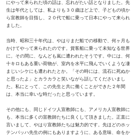
にやって来られた頃の話は、忘れがたい話となりました。先
生は年代としては、私よりも３０歳ほど上で、子どもの頃か
ら宣教師を目指し、２０代で船に乗って日本にやって来られ
ました。
当時、昭和三十年代は、やはりまだ船での移動で、何ヶ月も
かけてやって来られたのです。貨客船に乗って未知なる世界
に。その間に、なんども嵐に遭われたそうです。中には、何
十キロもある重い荷物が、室内を水平に飛んでいくような凄
まじいシケにも遭われたとか。「その時には、流石に死ぬか
と思ったよ」とカラカラと笑いながら話してくださいまし
た。私にとって、この先生と共に働くことができた２年間
は、本当に幸いな時だったと思っています。
その他にも、同じドイツ人宣教師にも、アメリカ人宣教師に
も、本当に多くの宣教師たちに良くして頂きました。正直に
言いまして、やはり宣教師たちは魅力的です。先ほどのホッ
テンバッハ先生の例にもありますように、ある意味、命をか