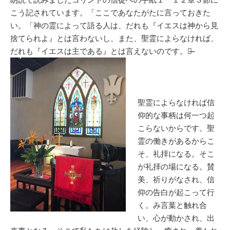
こう記されています。「ここであなたがたに言っておきた
い。「神の霊によって語る人は、だれも『イエスは神から見
捨てられよ』とは言わないし、また、聖霊によらなければ、
だれも『イエスは主である』とは言えないのです。」̶̶
聖霊によらなければ信
仰的な事柄は何一つ起
こらないからです。聖
霊の働きがあるからこ
そ、礼拝になる。そこ
が礼拝の場になる。賛
美、祈りがなされ、信
仰の告白が起こって行
く。み言葉と触れ合
い、心が動かされ、出