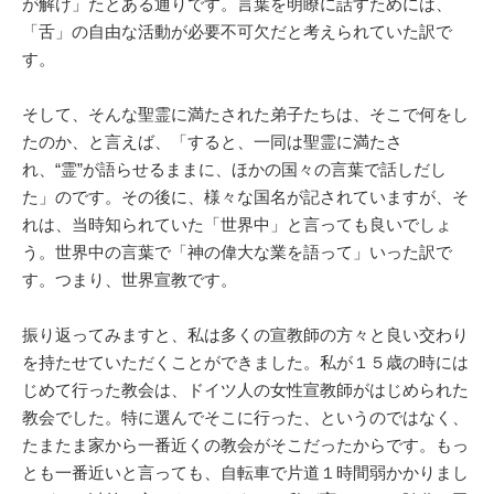
が解け」たとある通りです。言葉を明瞭に話すためには、
「舌」の自由な活動が必要不可欠だと考えられていた訳で
す。
そして、そんな聖霊に満たされた弟子たちは、そこで何をし
たのか、と言えば、「すると、一同は聖霊に満たさ
れ、“霊”が語らせるままに、ほかの国々の言葉で話しだし
た」のです。その後に、様々な国名が記されていますが、そ
れは、当時知られていた「世界中」と言っても良いでしょ
う。世界中の言葉で「神の偉大な業を語って」いった訳で
す。つまり、世界宣教です。
振り返ってみますと、私は多くの宣教師の方々と良い交わり
を持たせていただくことができました。私が１５歳の時には
じめて行った教会は、ドイツ人の女性宣教師がはじめられた
教会でした。特に選んでそこに行った、というのではなく、
たまたま家から一番近くの教会がそこだったからです。もっ
とも一番近いと言っても、自転車で片道１時間弱かかりまし