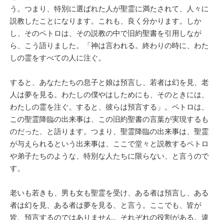
う。つまり、特別に選ばれた人が聖霊に満たされて、人々に
説教したことになります。これも、良く分かります。しか
し、そのペトロは、その説教の中で旧約聖書を引用しなが
ら、こう語りました。「神は言われる。終わりの時に、わた
しの霊をすべての人に注ぐ。
すると、あなたたちの息子と娘は預言し、若者は幻を見、老
人は夢を見る。わたしの僕やはしためにも、そのときには、
わたしの霊を注ぐ。すると、彼らは預言する」。ペトロは、
この聖霊降臨の出来事は、この旧約聖書の言葉が実現するも
のだった、と語ります。つまり、聖霊降臨の出来事は、聖霊
が与えられるという出来事は、ここで堂々と説教するペトロ
や弟子たちのような、特別な人たちに限らない、と言うので
す。
老いも若きも、男も女も聖霊を受け、ある者は預言し、ある
者は幻を見、ある者は夢を見る、と言う。ここでも、皆が
皆、預言するのではありません。それぞれの役割がある。違