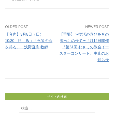
Post
OLDER POST
NEWER POST
【音声】3月8日（日）
【重要】〜復活の喜びを音の
navigation
10:30 説 教：「永遠の命
調べにのせて〜 4月12日開催
を得る」 浅野直樹 牧師
『第51回 むさしの教会イー
スターコンサート』中止のお
知らせ
サイト内検索
検
索: