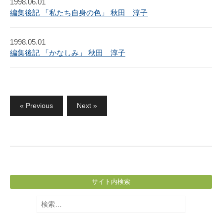
1998.06.01
編集後記 「私たち自身の色」 秋田 淳子
1998.05.01
編集後記 「かなしみ」 秋田 淳子
投
« Previous
Next »
稿
の
ペ
ー
ジ
サイト内検索
送
り
検
索: