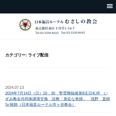
カテゴリー:
ライブ配信
2024.07.13
2024年7月14日（日）10：30 聖霊降臨後第8主日礼拝 い
ずみ教会共同体講壇交換 説教「身近な奇跡」 浅野 直樹
Sr.牧師（日本福音ルーテル市ヶ谷教会）