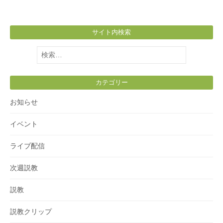
ー
ジ
サイト内検索
送
り
検
索:
カテゴリー
お知らせ
イベント
ライブ配信
次週説教
説教
説教クリップ