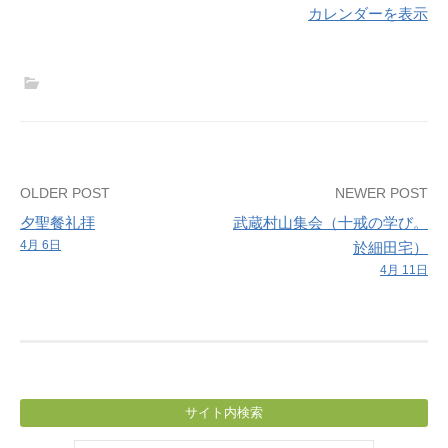
カレンダーを表示
Post
OLDER POST
NEWER POST
夕聖餐礼拝
武蔵村山集会（十戒の学び。
navigation
4月 6日
於細田宅）
4月 11日
サイト内検索
検