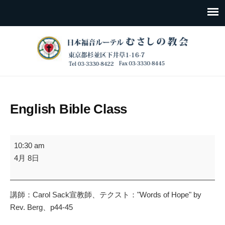
English Bible Class
English
10:30 am
Bible
4月 8日
Class
講師：Carol Sack宣教師、テクスト："Words of Hope" by
Rev. Berg、p44-45