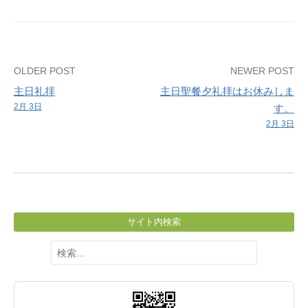
Post
OLDER POST
NEWER POST
主日礼拝
主日聖餐夕礼拝はお休みしま
navigation
2月 3日
す。
2月 3日
サイト内検索
検
索: