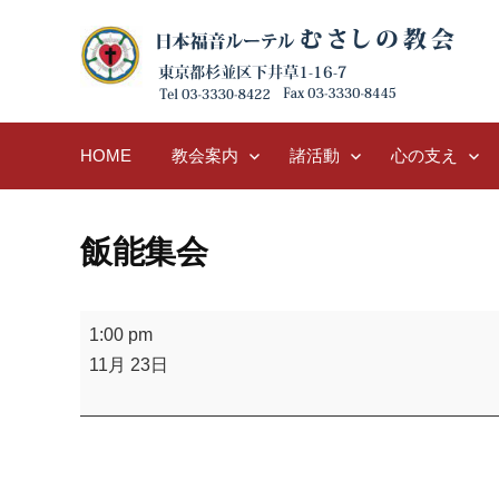
Skip
to
content
HOME
教会案内
諸活動
心の支え
飯能集会
飯
1:00 pm
能
11月 23日
集
会