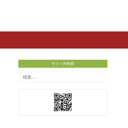
サイト内検索
検
索: