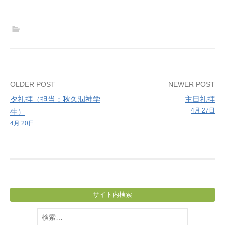
Post
OLDER POST
NEWER POST
夕礼拝（担当：秋久潤神学
主日礼拝
navigation
4月 27日
生）
4月 20日
サイト内検索
検
索: