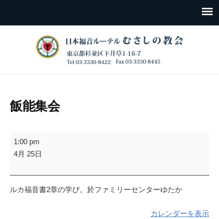
飯能集会
飯
1:00 pm
能
4月 25日
集
会
ルカ福音書2章の学び。於ファミリーセンターゆたか
カレンダーを表示