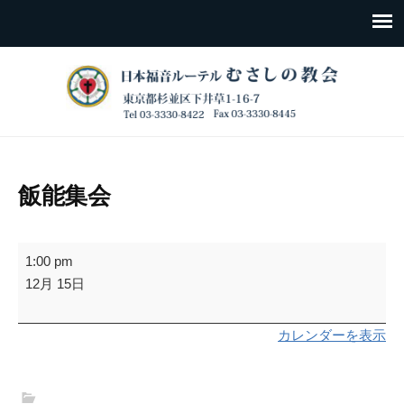
飯能集会
飯
1:00 pm
能
12月 15日
集
会
カレンダーを表示