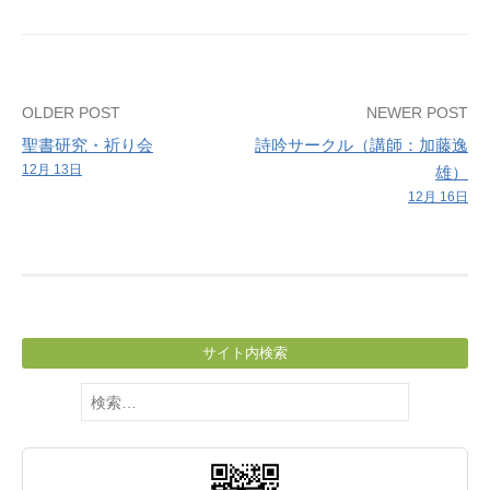
Post
OLDER POST
NEWER POST
聖書研究・祈り会
詩吟サークル（講師：加藤逸
navigation
12月 13日
雄）
12月 16日
サイト内検索
検
索: