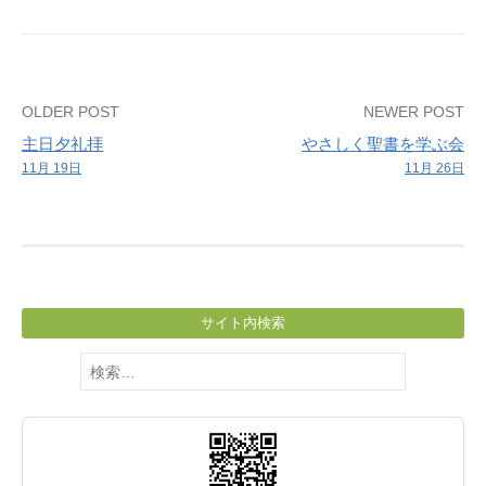
Post
OLDER POST
NEWER POST
主日夕礼拝
やさしく聖書を学ぶ会
navigation
11月 19日
11月 26日
サイト内検索
検
索: