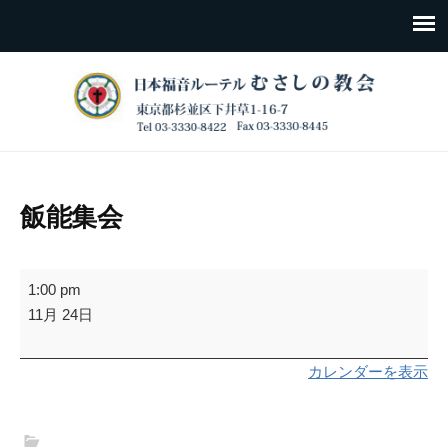
飯能集会
飯
1:00 pm
能
11月 24日
集
会
カレンダーを表示