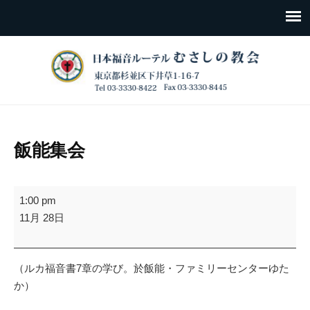
飯能集会
飯
1:00 pm
能
11月 28日
集
会
（ルカ福音書7章の学び。於飯能・ファミリーセンターゆた
か）