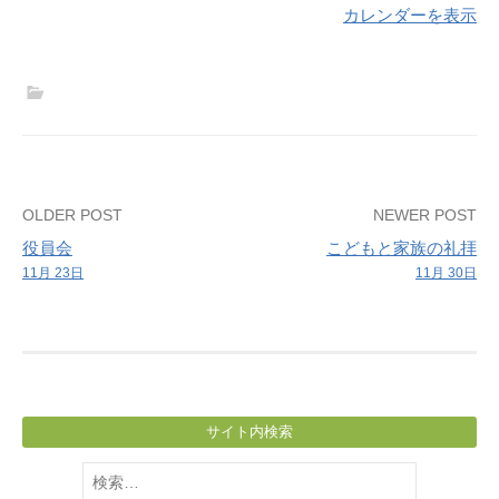
カレンダーを表示
Post
OLDER POST
NEWER POST
役員会
こどもと家族の礼拝
navigation
11月 23日
11月 30日
サイト内検索
検
索: