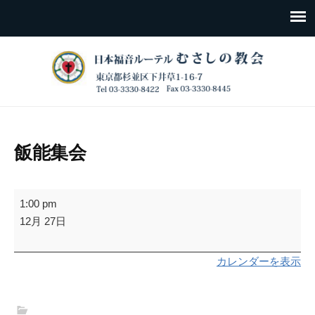
飯能集会
飯
1:00 pm
能
12月 27日
集
会
カレンダーを表示