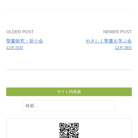
Post
OLDER POST
NEWER POST
聖書研究・祈り会
やさしく聖書を学ぶ会
navigation
12月 25日
12月 29日
サイト内検索
検
索: