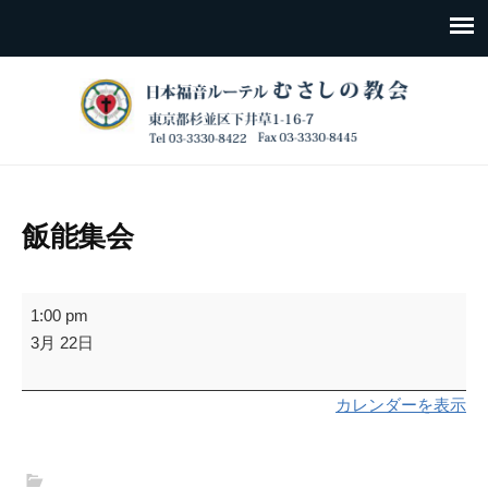
飯能集会
飯
1:00 pm
能
3月 22日
集
会
カレンダーを表示