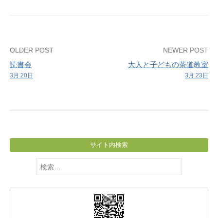
Post
OLDER POST
NEWER POST
読書会
大人と子どもの茶道教室
navigation
3月 20日
3月 23日
サイト内検索
検
索: