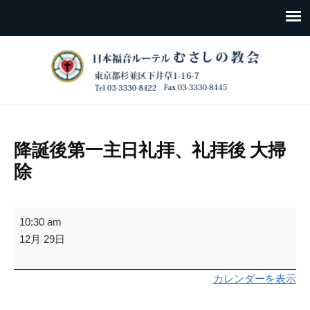
降誕後第一主日礼拝、礼拝後 大掃
除
降
10:30 am
誕
12月 29日
後
第
カレンダーを表示
一
主