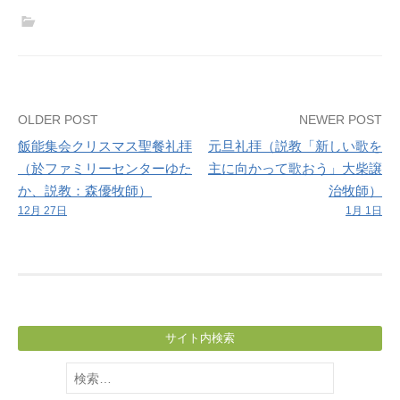
日
礼
拝、
礼
拝
Post
OLDER POST
NEWER POST
後
飯能集会クリスマス聖餐礼拝
元旦礼拝（説教「新しい歌を
大
navigation
（於ファミリーセンターゆた
主に向かって歌おう」大柴譲
掃
か、説教：森優牧師）
治牧師）
除
12月 27日
1月 1日
サイト内検索
検
索: