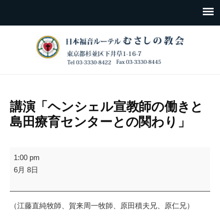
講演「ヘンシェル宣教師の働きと
島田療育センターとの関わり」
講
1:00 pm
演
6月 8日
「ヘ
ン
シ
（江藤直純牧師、賀来周一牧師、原田積夫兄、原仁兄）
ェ