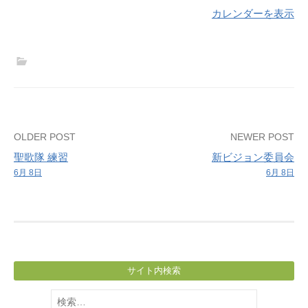
ル
カレンダーを表示
宣
教
師
の
働
き
と
Post
OLDER POST
NEWER POST
島
聖歌隊 練習
新ビジョン委員会
navigation
田
6月 8日
6月 8日
療
育
セ
ン
タ
ー
サイト内検索
と
検
の
索: