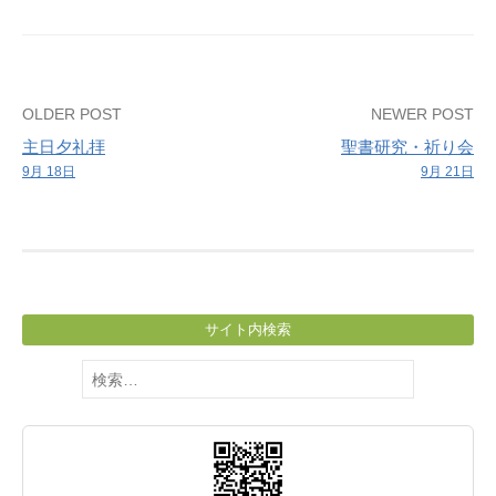
Post
OLDER POST
NEWER POST
主日夕礼拝
聖書研究・祈り会
navigation
9月 18日
9月 21日
サイト内検索
検
索: