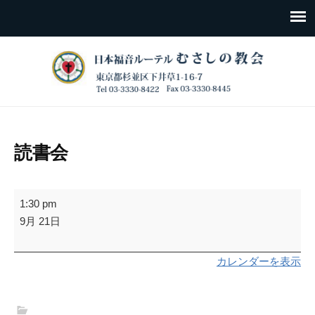
読書会
読
1:30 pm
書
9月 21日
会
カレンダーを表示