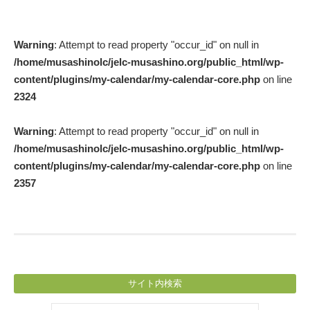
Post
Warning
: Attempt to read property "occur_id" on null in
navigation
/home/musashinolc/jelc-musashino.org/public_html/wp-
content/plugins/my-calendar/my-calendar-core.php
on line
2324
Warning
: Attempt to read property "occur_id" on null in
/home/musashinolc/jelc-musashino.org/public_html/wp-
content/plugins/my-calendar/my-calendar-core.php
on line
2357
サイト内検索
検