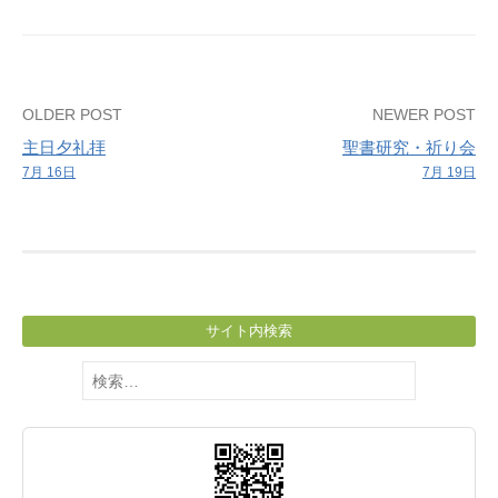
Post
OLDER POST
NEWER POST
主日夕礼拝
聖書研究・祈り会
navigation
7月 16日
7月 19日
サイト内検索
検
索: