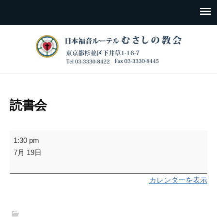
読書会
読
1:30 pm
書
7月 19日
会
カレンダーを表示