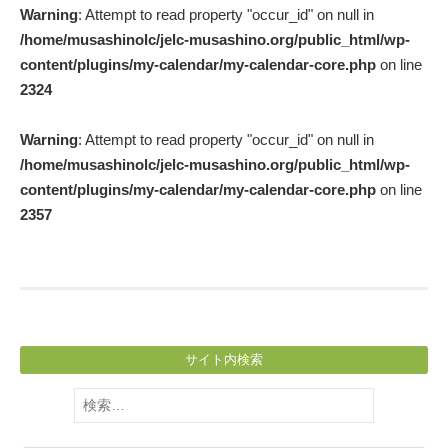
Warning
: Attempt to read property "occur_id" on null in
navigation
/home/musashinolc/jelc-musashino.org/public_html/wp-
content/plugins/my-calendar/my-calendar-core.php
on line
2324
Warning
: Attempt to read property "occur_id" on null in
/home/musashinolc/jelc-musashino.org/public_html/wp-
content/plugins/my-calendar/my-calendar-core.php
on line
2357
サイト内検索
検
索: