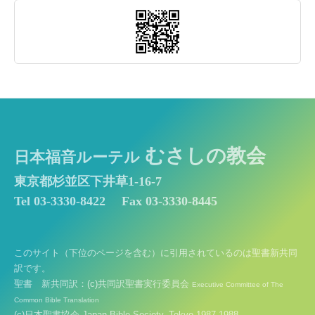
むさしの教会
日本福音ルーテル
東京都杉並区下井草1-16-7
Tel 03-3330-8422
Fax 03-3330-8445
このサイト（下位のページを含む）に引用されているのは聖書新共同
訳です。
聖書 新共同訳：(c)共同訳聖書実行委員会
Executive Committee of The
Common Bible Translation
(c)日本聖書協会 Japan Bible Society, Tokyo 1987,1988