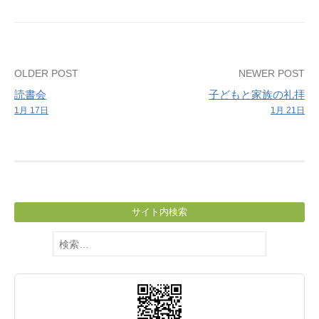
師：
加
藤
逸
Post
OLDER POST
NEWER POST
雄）
読書会
子どもと家族の礼拝
navigation
1月 17日
1月 21日
サイト内検索
検
索: