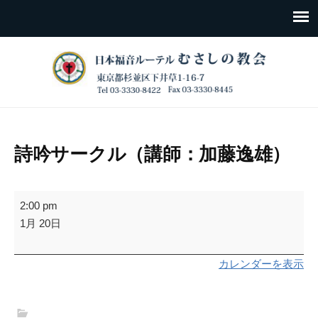
詩吟サークル（講師：加藤逸雄）
詩
2:00 pm
吟
1月 20日
サ
ー
カレンダーを表示
ク
ル
（講