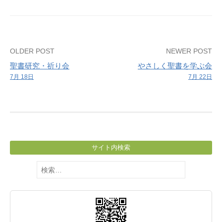
師：
加
藤
逸
Post
OLDER POST
NEWER POST
雄）
聖書研究・祈り会
やさしく聖書を学ぶ会
navigation
7月 18日
7月 22日
サイト内検索
検
索: