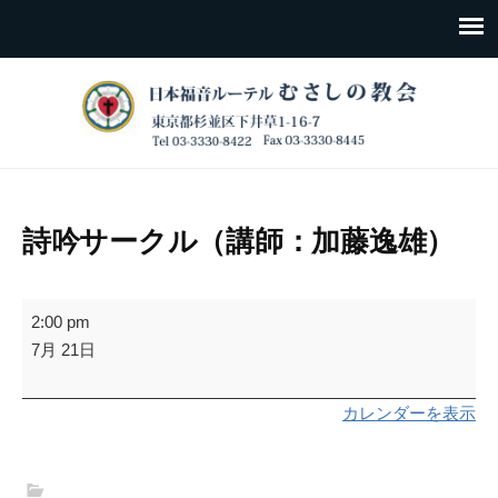
詩吟サークル（講師：加藤逸雄）
詩
2:00 pm
吟
7月 21日
サ
ー
カレンダーを表示
ク
ル
（講