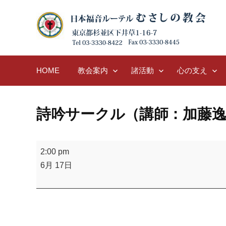
Skip
to
content
HOME
教会案内
諸活動
心の支え
詩吟サークル（講師：加藤逸
詩
2:00 pm
吟
6月 17日
サ
ー
ク
ル