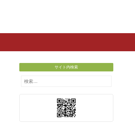
サイト内検索
検
索: