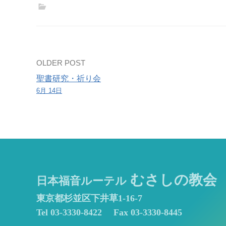
（講
師：
加
藤
逸
Post
OLDER POST
雄）
聖書研究・祈り会
navigation
6月 14日
むさしの教会
日本福音ルーテル
東京都杉並区下井草1-16-7
Tel 03-3330-8422
Fax 03-3330-8445