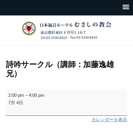
詩吟サークル（講師：加藤逸雄
兄）
詩
2:00 pm
–
4:00 pm
吟
7月 4日
サ
ー
カレンダーを表示
ク
ル