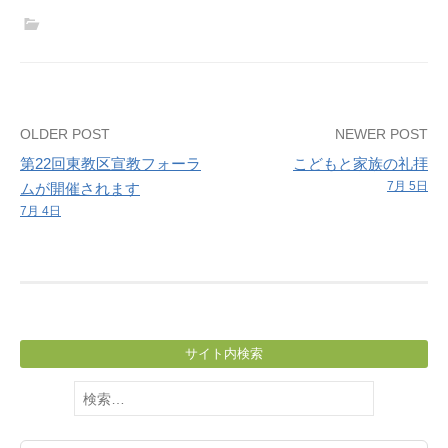
（講
師：
加
藤
逸
Post
OLDER POST
NEWER POST
雄
第22回東教区宣教フォーラ
こどもと家族の礼拝
兄）
navigation
7月 5日
ムが開催されます
7月 4日
サイト内検索
検
索: