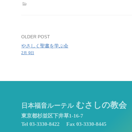
Post
OLDER POST
やさしく聖書を学ぶ会
navigation
2月 9日
むさしの教会
日本福音ルーテル
東京都杉並区下井草1-16-7
Tel 03-3330-8422
Fax 03-3330-8445