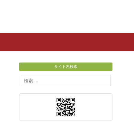
サイト内検索
検
索: