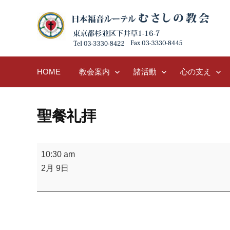
Skip
to
content
HOME
教会案内
諸活動
心の支え
聖餐礼拝
聖
10:30 am
餐
2月 9日
礼
拝