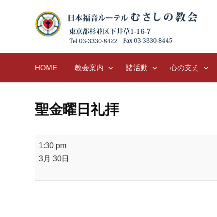
Skip
to
content
HOME
教会案内
諸活動
心の支え
聖金曜日礼拝
聖
1:30 pm
金
3月 30日
曜
日
礼
拝