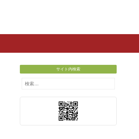
サイト内検索
検
索: