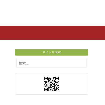
サイト内検索
検
索: