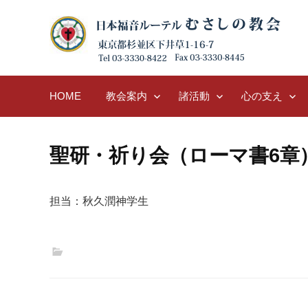
Skip
to
content
HOME
教会案内
諸活動
心の支え
聖研・祈り会（ローマ書6章
担当：秋久潤神学生