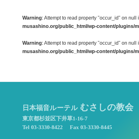
Post
Warning
: Attempt to read property "occur_id" on null 
navigation
musashino.org/public_html/wp-content/plugins/m
Warning
: Attempt to read property "occur_id" on null 
musashino.org/public_html/wp-content/plugins/m
むさしの教会
日本福音ルーテル
東京都杉並区下井草1-16-7
Tel 03-3330-8422
Fax 03-3330-8445