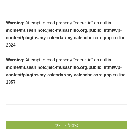
Post
Warning
: Attempt to read property "occur_id" on null in
navigation
/home/musashinolc/jelc-musashino.org/public_html/wp-
content/plugins/my-calendar/my-calendar-core.php
on line
2324
Warning
: Attempt to read property "occur_id" on null in
/home/musashinolc/jelc-musashino.org/public_html/wp-
content/plugins/my-calendar/my-calendar-core.php
on line
2357
サイト内検索