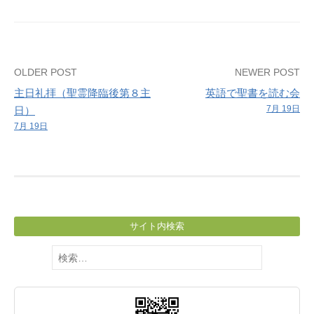
Post
OLDER POST
NEWER POST
主日礼拝（聖霊降臨後第８主
英語で聖書を読む会
navigation
7月 19日
日）
7月 19日
サイト内検索
検
索: