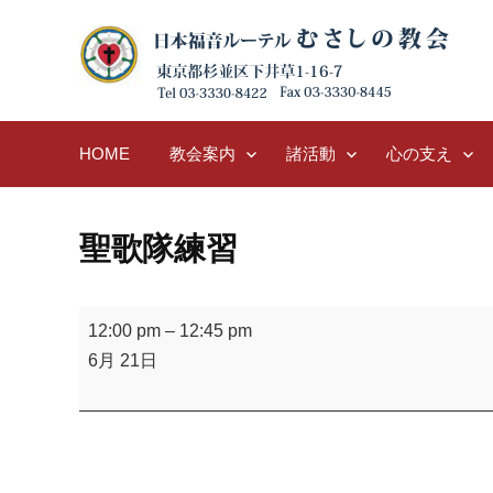
Skip
to
content
HOME
教会案内
諸活動
心の支え
聖歌隊練習
聖
12:00 pm
–
12:45 pm
歌
6月 21日
隊
練
習