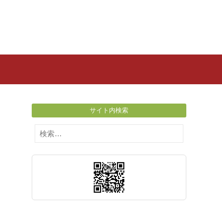
サイト内検索
検
索: