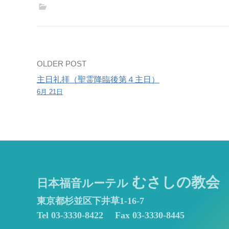
Post
OLDER POST
主日礼拝（聖霊降臨後第４主日）
navigation
6月 21日
むさしの教会
日本福音ルーテル
東京都杉並区下井草1-16-7
Tel 03-3330-8422
Fax 03-3330-8445