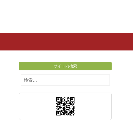
サイト内検索
検
索: