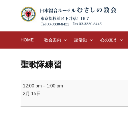
Skip
to
content
HOME
教会案内
諸活動
心の支え
聖歌隊練習
聖
12:00 pm
–
1:00 pm
歌
2月 15日
隊
練
習