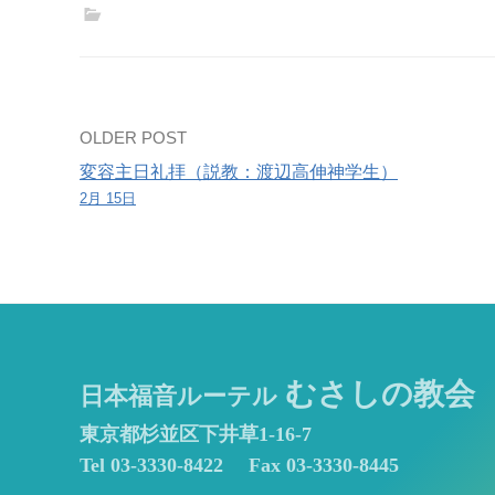
Post
OLDER POST
変容主日礼拝（説教：渡辺高伸神学生）
navigation
2月 15日
むさしの教会
日本福音ルーテル
東京都杉並区下井草1-16-7
Tel 03-3330-8422
Fax 03-3330-8445