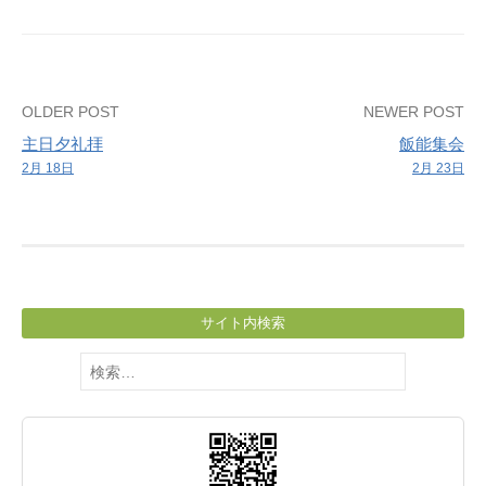
Post
OLDER POST
NEWER POST
主日夕礼拝
飯能集会
navigation
2月 18日
2月 23日
サイト内検索
検
索: