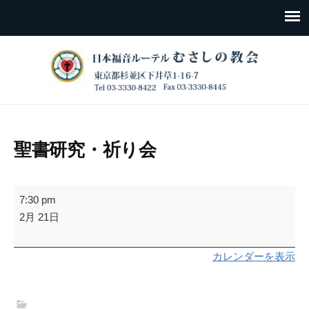
聖書研究・祈り会
聖
7:30 pm
書
2月 21日
研
究・
カレンダーを表示
祈
り
会