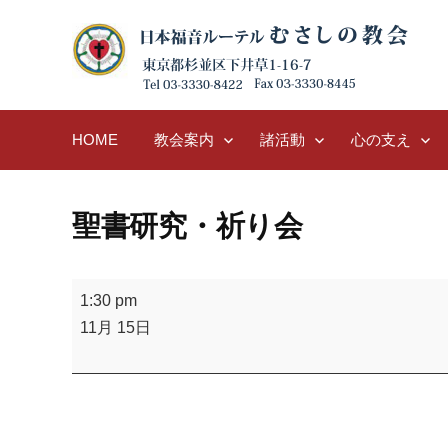
Skip
to
content
HOME
教会案内
諸活動
心の支え
聖書研究・祈り会
聖
1:30 pm
書
11月 15日
研
究・
祈
り