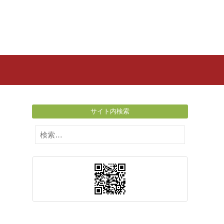
サイト内検索
検
索: