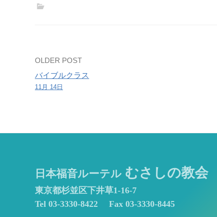
会
Post
OLDER POST
バイブルクラス
navigation
11月 14日
むさしの教会
日本福音ルーテル
東京都杉並区下井草1-16-7
Tel 03-3330-8422
Fax 03-3330-8445