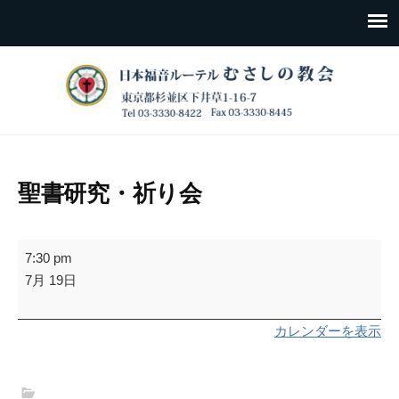
聖書研究・祈り会
聖
7:30 pm
書
7月 19日
研
究・
カレンダーを表示
祈
り
会