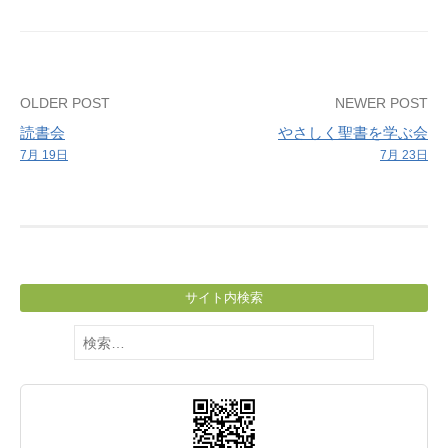
Post
OLDER POST
NEWER POST
読書会
やさしく聖書を学ぶ会
navigation
7月 19日
7月 23日
サイト内検索
検
索: