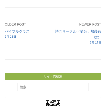
Post
OLDER POST
NEWER POST
バイブルクラス
詩吟サークル（講師：加藤逸
navigation
6月 13日
雄）
6月 17日
サイト内検索
検
索: