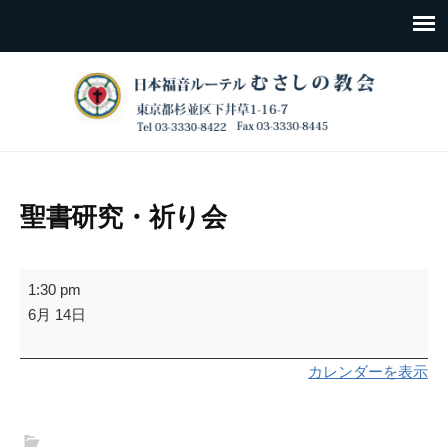
聖書研究・祈り会
聖
1:30 pm
書
6月 14日
研
究・
カレンダーを表示
祈
り
会