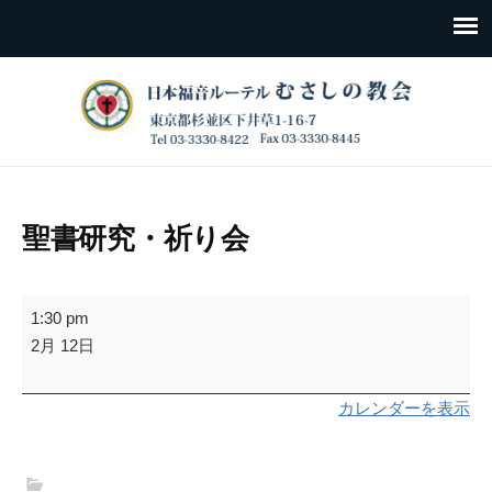
聖書研究・祈り会
聖
1:30 pm
書
2月 12日
研
究・
カレンダーを表示
祈
り
会