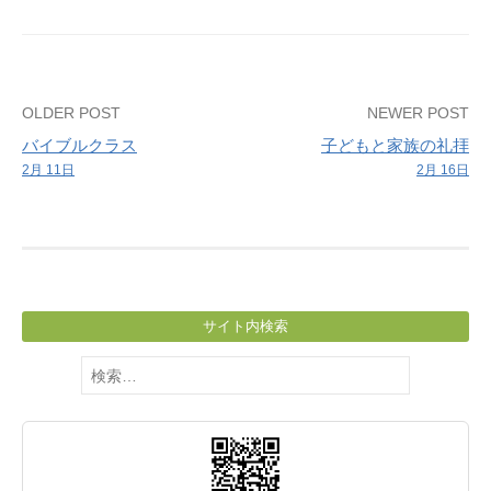
Post
OLDER POST
NEWER POST
バイブルクラス
子どもと家族の礼拝
navigation
2月 11日
2月 16日
サイト内検索
検
索: